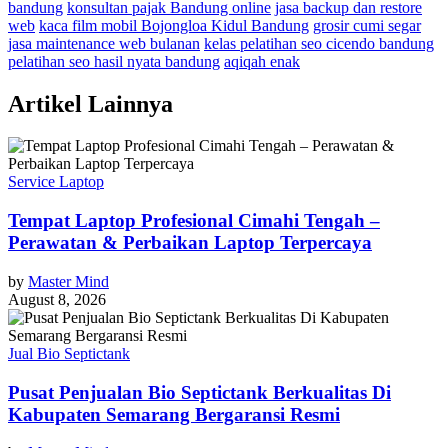
bandung
konsultan pajak Bandung online
jasa backup dan restore
web
kaca film mobil Bojongloa Kidul Bandung
grosir cumi segar
jasa maintenance web bulanan
kelas pelatihan seo cicendo bandung
pelatihan seo hasil nyata bandung
aqiqah enak
Artikel Lainnya
Service Laptop
Tempat Laptop Profesional Cimahi Tengah –
Perawatan & Perbaikan Laptop Terpercaya
by
Master Mind
August 8, 2026
Jual Bio Septictank
Pusat Penjualan Bio Septictank Berkualitas Di
Kabupaten Semarang Bergaransi Resmi