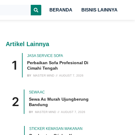
BERANDA
BISNIS LAINNYA
Artikel Lainnya
JASA SERVICE SOFA
Perbaikan Sofa Profesional Di
Cimahi Tengah
BY
MASTER MIND
AUGUST 7, 2026
SEWA AC
Sewa Ac Murah Ujungberung
Bandung
BY
MASTER MIND
AUGUST 7, 2026
STICKER KEMASAN MAKANAN