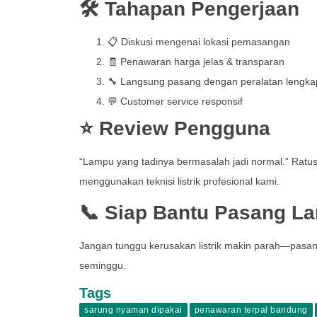
🛠️ Tahapan Pengerjaan
📋 Diskusi mengenai lokasi pemasangan
🧾 Penawaran harga jelas & transparan
🔧 Langsung pasang dengan peralatan lengka
💬 Customer service responsif
⭐ Review Pengguna
“Lampu yang tadinya bermasalah jadi normal.” Ratu
menggunakan teknisi listrik profesional kami.
📞 Siap Bantu Pasang L
Jangan tunggu kerusakan listrik makin parah—pasang
seminggu.
Tags
sarung nyaman dipakai
penawaran terpal bandung