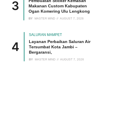
Pembuatan Sticker Kemasan
Makanan Custom Kabupaten
Ogan Komering Ulu Lengkong
BY
MASTER MIND
AUGUST 7, 2026
SALURAN MAMPET
Layanan Perbaikan Saluran Air
Tersumbat Kota Jambi –
Bergaransi,
BY
MASTER MIND
AUGUST 7, 2026