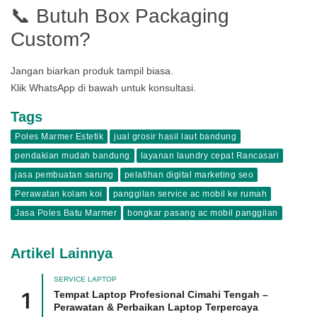
📞 Butuh Box Packaging
Custom?
Jangan biarkan produk tampil biasa.
Klik WhatsApp di bawah untuk konsultasi.
Tags
Poles Marmer Estetik
jual grosir hasil laut bandung
pendakian mudah bandung
layanan laundry cepat Rancasari
jasa pembuatan sarung
pelatihan digital marketing seo
Perawatan kolam koi
panggilan service ac mobil ke rumah
Jasa Poles Batu Marmer
bongkar pasang ac mobil panggilan
Artikel Lainnya
SERVICE LAPTOP
Tempat Laptop Profesional Cimahi Tengah –
Perawatan & Perbaikan Laptop Terpercaya