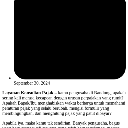
September 30, 2024
Layanan Konsultan Pajak
– kamu pengusaha di Bandung, apakah
sering kali merasa kecapean dengan urusan perpajakan yang rumit?
Apakah Bapak/Ibu menghabiskan waktu berharga untuk memahami
peraturan pajak yang selalu berubah, mengisi formulir yang
membingungkan, dan menghitung pajak yang patut dibayar?
Apabila iya, maka kamu tak sendirian. Banyak pengusaha, bagus