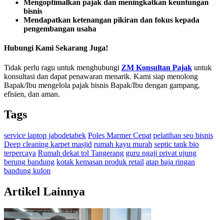
Mengoptimalkan pajak dan meningkatkan keuntungan
bisnis
Mendapatkan ketenangan pikiran dan fokus kepada
pengembangan usaha
Hubungi Kami Sekarang Juga!
Tidak perlu ragu untuk menghubungi
ZM Konsultan Pajak
untuk
konsultasi dan dapat penawaran menarik. Kami siap menolong
Bapak/Ibu mengelola pajak bisnis Bapak/Ibu dengan gampang,
efisien, dan aman.
Tags
service laptop jabodetabek
Poles Marmer Cepat
pelatihan seo bisnis
Deep cleaning karpet masjid
rumah kayu murah
septic tank bio
terpercaya
Rumah dekat tol Tangerang
guru ngaji privat ujung
berung bandung
kotak kemasan produk retail
atap baja ringan
bandung kulon
Artikel Lainnya