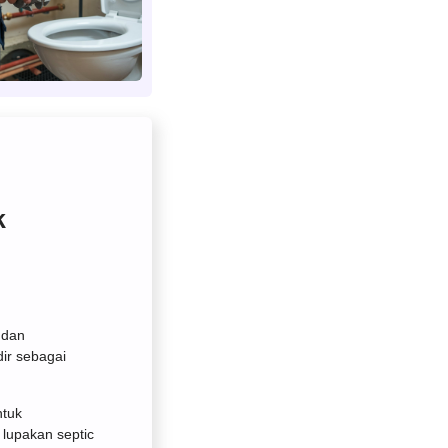
k
 dan
dir sebagai
ntuk
lupakan septic