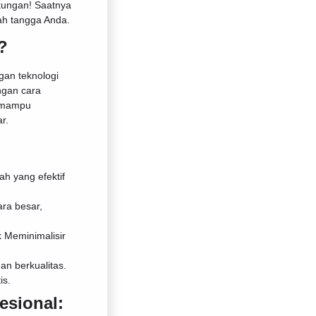
kungan! Saatnya
mah tangga Anda.
?
gan teknologi
ngan cara
nk mampu
r.
h yang efektif
ra besar,
 Meminimalisir
n berkualitas.
is.
esional: