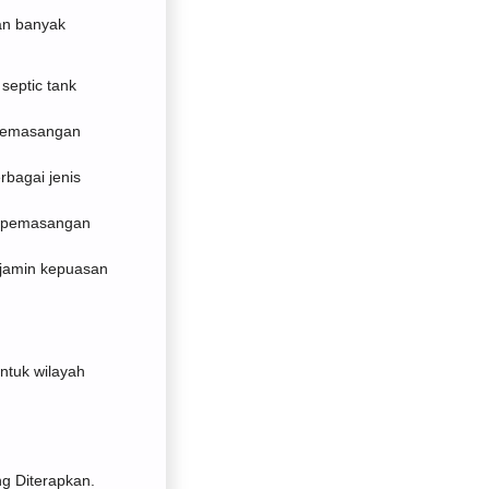
an banyak
septic tank
 pemasangan
bagai jenis
a pemasangan
jamin kepuasan
untuk wilayah
ng Diterapkan.