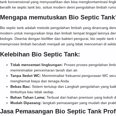
tank konvensional yang menyusahkan dan bisa mengkontaminasi ling
beralih ke septic tank bio, solusi modern demi pengolahan limbah ru
Mengapa memutuskan Bio Septic Tank
Bio septic tank adalah metode pengolahan limbah yang dirancang den
modern untuk menguraikan tinja dan limbah tempat tinggal lainnya de
biologis. Disertai dengan biofilter dan bakteri pengurai, bio septic ta
memproses limbah berubah menjadi air yang tidak mencemari di sekita
Kelebihan Bio Septic Tank:
Tidak mencemari lingkungan:
Proses proses pengolahan limba
meminimalisir pencemaran tanah dan air.
Tanpa Sedot WC:
Meminimalisir frekuensi pengurasan WC seca
menghemat biaya dan tenaga Anda.
Bebas Bau:
Sistem tertutup dan Langkah pengolahan yang baik
timbulnya bau tidak sedap.
Bahan Tahan Lama:
Terbuat dari bahan premium yang kokoh da
Mudah Dipasang:
langkah pemasangan yang mudah dan prakt
Jasa Pemasangan Bio Septic Tank Prof