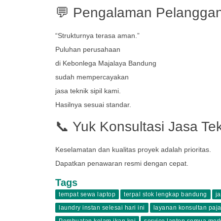
💬 Pengalaman Pelangga
“Strukturnya terasa aman.”
Puluhan perusahaan
di Kebonlega Majalaya Bandung
sudah mempercayakan
jasa teknik sipil kami.
Hasilnya sesuai standar.
📞 Yuk Konsultasi Jasa Tek
Keselamatan dan kualitas proyek adalah prioritas.
Dapatkan penawaran resmi dengan cepat.
Tags
tempat sewa laptop
terpal stok lengkap bandung
j
laundry instan selesai hari ini
layanan konsultan paj
Pembuatan kolam ikan koi
service laptop semua mer