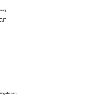
dung
an
pengalaman