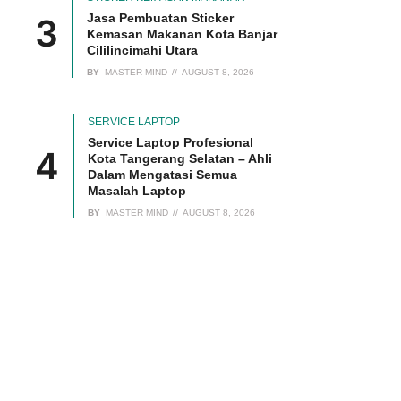
Jasa Pembuatan Sticker
Kemasan Makanan Kota Banjar
Cililincimahi Utara
BY
MASTER MIND
AUGUST 8, 2026
SERVICE LAPTOP
Service Laptop Profesional
Kota Tangerang Selatan – Ahli
Dalam Mengatasi Semua
Masalah Laptop
BY
MASTER MIND
AUGUST 8, 2026