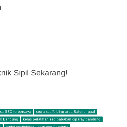
n
nik Sipil Sekarang!
asa SEO terpercaya
sewa scaffolding area Batununggal
ak Bandung
kelas pelatihan seo babakan ciparay bandung
k
rental scaffolding Lengkong Bandung