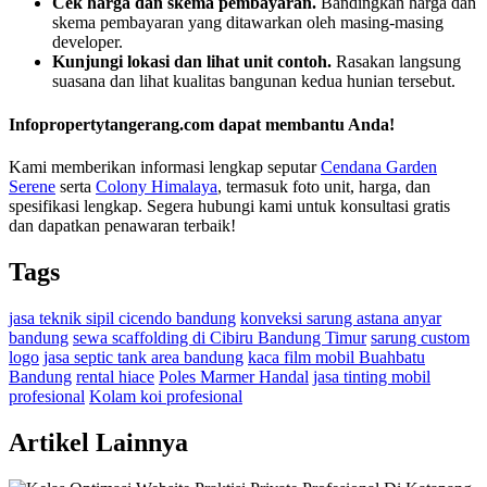
Cek harga dan skema pembayaran.
Bandingkan harga dan
skema pembayaran yang ditawarkan oleh masing-masing
developer.
Kunjungi lokasi dan lihat unit contoh.
Rasakan langsung
suasana dan lihat kualitas bangunan kedua hunian tersebut.
Infopropertytangerang.com dapat membantu Anda!
Kami memberikan informasi lengkap seputar
Cendana Garden
Serene
serta
Colony Himalaya
, termasuk foto unit, harga, dan
spesifikasi lengkap. Segera hubungi kami untuk konsultasi gratis
dan dapatkan penawaran terbaik!
Tags
jasa teknik sipil cicendo bandung
konveksi sarung astana anyar
bandung
sewa scaffolding di Cibiru Bandung Timur
sarung custom
logo
jasa septic tank area bandung
kaca film mobil Buahbatu
Bandung
rental hiace
Poles Marmer Handal
jasa tinting mobil
profesional
Kolam koi profesional
Artikel Lainnya