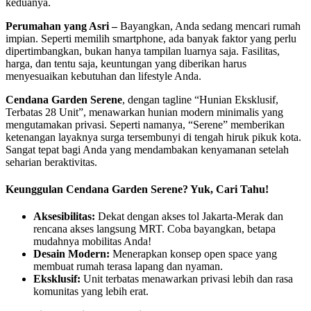
keduanya.
Perumahan yang Asri –
Bayangkan, Anda sedang mencari rumah
impian. Seperti memilih smartphone, ada banyak faktor yang perlu
dipertimbangkan, bukan hanya tampilan luarnya saja. Fasilitas,
harga, dan tentu saja, keuntungan yang diberikan harus
menyesuaikan kebutuhan dan lifestyle Anda.
Cendana Garden Serene
, dengan tagline “Hunian Eksklusif,
Terbatas 28 Unit”, menawarkan hunian modern minimalis yang
mengutamakan privasi. Seperti namanya, “Serene” memberikan
ketenangan layaknya surga tersembunyi di tengah hiruk pikuk kota.
Sangat tepat bagi Anda yang mendambakan kenyamanan setelah
seharian beraktivitas.
Keunggulan Cendana Garden Serene? Yuk, Cari Tahu!
Aksesibilitas:
Dekat dengan akses tol Jakarta-Merak dan
rencana akses langsung MRT. Coba bayangkan, betapa
mudahnya mobilitas Anda!
Desain Modern:
Menerapkan konsep open space yang
membuat rumah terasa lapang dan nyaman.
E
ksklusif:
Unit terbatas menawarkan privasi lebih dan rasa
komunitas yang lebih erat.