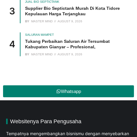
JUAL BIO SEPTICTANK
Supplier Bio Septictank Murah Di Kota Tidore
Kepulauan Harga Terjangkau
BY
MASTER MIND
AUGUST 9, 2026
SALURAN MAMPET
Tukang Perbaikan Saluran Air Tersumbat
Kabupaten Gianyar – Profesional,
BY
MASTER MIND
AUGUST 9, 2026
Whatsapp
Websitenya Para Pengusaha
Tempatnya mengembangkan bisnismu dengan menyebarkan