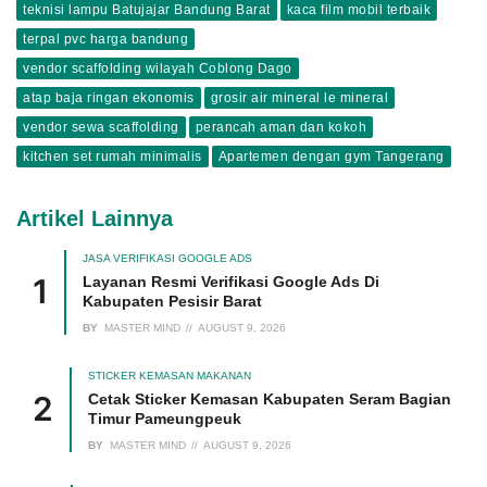
teknisi lampu Batujajar Bandung Barat
kaca film mobil terbaik
terpal pvc harga bandung
vendor scaffolding wilayah Coblong Dago
atap baja ringan ekonomis
grosir air mineral le mineral
vendor sewa scaffolding
perancah aman dan kokoh
kitchen set rumah minimalis
Apartemen dengan gym Tangerang
Artikel Lainnya
JASA VERIFIKASI GOOGLE ADS
Layanan Resmi Verifikasi Google Ads Di
Kabupaten Pesisir Barat
BY
MASTER MIND
AUGUST 9, 2026
STICKER KEMASAN MAKANAN
Cetak Sticker Kemasan Kabupaten Seram Bagian
Timur Pameungpeuk
BY
MASTER MIND
AUGUST 9, 2026