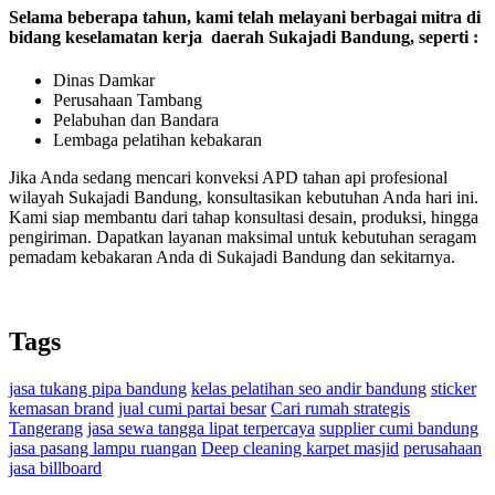
Selama beberapa tahun, kami telah melayani berbagai mitra di
bidang keselamatan kerja daerah Sukajadi Bandung, seperti :
Dinas Damkar
Perusahaan Tambang
Pelabuhan dan Bandara
Lembaga pelatihan kebakaran
Jika Anda sedang mencari konveksi APD tahan api profesional
wilayah Sukajadi Bandung, konsultasikan kebutuhan Anda hari ini.
Kami siap membantu dari tahap konsultasi desain, produksi, hingga
pengiriman. Dapatkan layanan maksimal untuk kebutuhan seragam
pemadam kebakaran Anda di Sukajadi Bandung dan sekitarnya.
Tags
jasa tukang pipa bandung
kelas pelatihan seo andir bandung
sticker
kemasan brand
jual cumi partai besar
Cari rumah strategis
Tangerang
jasa sewa tangga lipat terpercaya
supplier cumi bandung
jasa pasang lampu ruangan
Deep cleaning karpet masjid
perusahaan
jasa billboard