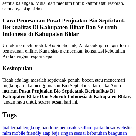
semua kalangan. Mulai dari medium untuk kantor atau restoran,
semuanya siap kirim.
Cara Pemesanan Pusat Penjualan Bio Septictank
Berkualitas Di Kabupaten Blitar Dan Seluruh
Indonesia di Kabupaten Blitar
Untuk membeli produk Bio Septictank, Anda cukup mengisi form
pemesanan online. Kami siap memberikan konsultasi kebutuhan
Anda dengan respon cepat.
Kesimpulan
Tidak ada lagi masalah septictank penuh, bocor, atau mencemari
lingkungan jika menggunakan Bio Septictank. Jadi, jika Anda
mencari
Pusat Penjualan Bio Septictank Berkualitas Di
Kabupaten Blitar Dan Seluruh Indonesia
di
Kabupaten Blitar
,
jangan ragu untuk segera pesan hari ini.
Tags
jual terpal lengkong bandung
pemasok seafood partai besar
website
mlm mobile friendly
atap baja ringan sesuai kebutuhan bangunan