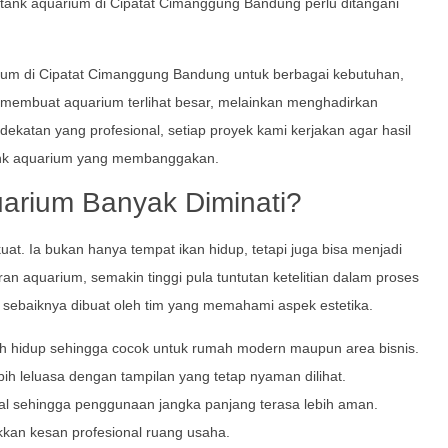
tank aquarium di Cipatat Cimanggung Bandung perlu ditangani
um di Cipatat Cimanggung Bandung untuk berbagai kebutuhan,
 membuat aquarium terlihat besar, melainkan menghadirkan
katan yang profesional, setiap proyek kami kerjakan agar hasil
tank aquarium yang membanggakan.
rium Banyak Diminati?
uat. Ia bukan hanya tempat ikan hidup, tetapi juga bisa menjadi
n aquarium, semakin tinggi pula tuntutan ketelitian dalam proses
sebaiknya dibuat oleh tim yang memahami aspek estetika.
h hidup sehingga cocok untuk rumah modern maupun area bisnis.
bih leluasa dengan tampilan yang tetap nyaman dilihat.
wal sehingga penggunaan jangka panjang terasa lebih aman.
kkan kesan profesional ruang usaha.