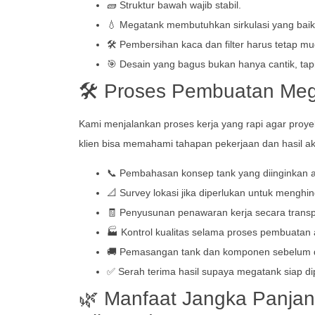
🧱 Struktur bawah wajib stabil.
💧 Megatank membutuhkan sirkulasi yang baik
🛠️ Pembersihan kaca dan filter harus tetap m
🎯 Desain yang bagus bukan hanya cantik, tap
🛠️ Proses Pembuatan Me
Kami menjalankan proses kerja yang rapi agar proyek
klien bisa memahami tahapan pekerjaan dan hasil akh
📞 Pembahasan konsep tank yang diinginkan ag
📐 Survey lokasi jika diperlukan untuk menghin
🧾 Penyusunan penawaran kerja secara trans
🏭 Kontrol kualitas selama proses pembuatan ag
🚚 Pemasangan tank dan komponen sebelum 
✅ Serah terima hasil supaya megatank siap d
🌿 Manfaat Jangka Panjan