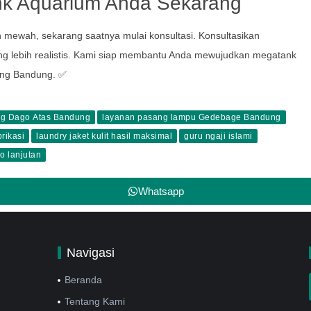
nk Aquarium Anda Sekarang
n mewah, sekarang saatnya mulai konsultasi. Konsultasikan
g lebih realistis. Kami siap membantu Anda mewujudkan megatank
ung Bandung. ✅
ing Dago Atas Bandung
layanan pasang lampu Gedebage Bandung
rikasi
laundry jaket kulit hasil maksimal
guru ngaji islami
o lanjutan
Whatsapp
Navigasi
Beranda
Tentang Kami