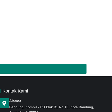
Kontak Kami
Alamat
Bandung
, Komplek PU Blok B1 No.10, Kota Bandung,