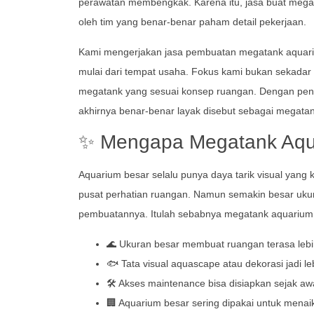
perawatan membengkak. Karena itu, jasa buat mega
oleh tim yang benar-benar paham detail pekerjaan.
Kami mengerjakan jasa pembuatan megatank aquari
mulai dari tempat usaha. Fokus kami bukan sekadar
megatank yang sesuai konsep ruangan. Dengan pende
akhirnya benar-benar layak disebut sebagai mega
✨ Mengapa Megatank Aqua
Aquarium besar selalu punya daya tarik visual yang k
pusat perhatian ruangan. Namun semakin besar ukura
pembuatannya. Itulah sebabnya megatank aquarium 
🌊 Ukuran besar membuat ruangan terasa lebi
🐟 Tata visual aquascape atau dekorasi jadi le
🛠️ Akses maintenance bisa disiapkan sejak a
🏢 Aquarium besar sering dipakai untuk menai