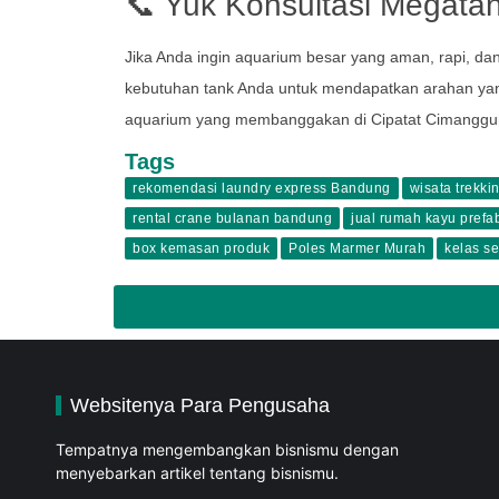
📞 Yuk Konsultasi Megata
Jika Anda ingin aquarium besar yang aman, rapi, da
kebutuhan tank Anda untuk mendapatkan arahan yan
aquarium yang membanggakan di Cipatat Cimangg
Tags
rekomendasi laundry express Bandung
wisata trekk
rental crane bulanan bandung
jual rumah kayu prefab
box kemasan produk
Poles Marmer Murah
kelas se
Websitenya Para Pengusaha
Tempatnya mengembangkan bisnismu dengan
menyebarkan artikel tentang bisnismu.