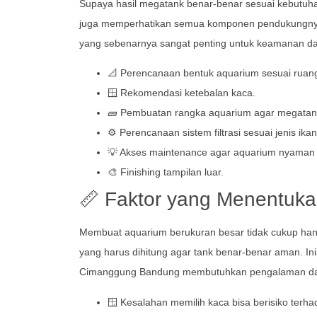
Supaya hasil megatank benar-benar sesuai kebutuha
juga memperhatikan semua komponen pendukungnya. D
yang sebenarnya sangat penting untuk keamanan 
📐 Perencanaan bentuk aquarium sesuai ruan
🪟 Rekomendasi ketebalan kaca.
🧱 Pembuatan rangka aquarium agar megatank 
⚙️ Perencanaan sistem filtrasi sesuai jenis ika
💡 Akses maintenance agar aquarium nyaman d
🎨 Finishing tampilan luar.
📏 Faktor yang Menentuka
Membuat aquarium berukuran besar tidak cukup han
yang harus dihitung agar tank benar-benar aman. In
Cimanggung Bandung membutuhkan pengalaman dan k
🪟 Kesalahan memilih kaca bisa berisiko terh