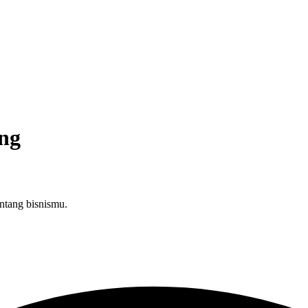
ng
ntang bisnismu.