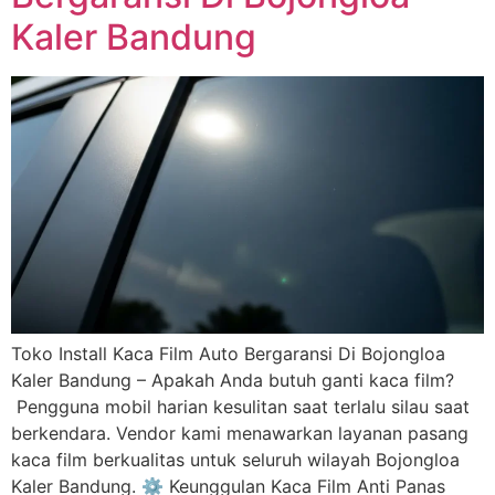
Kaler Bandung
Toko Install Kaca Film Auto Bergaransi Di Bojongloa
Kaler Bandung – Apakah Anda butuh ganti kaca film?
Pengguna mobil harian kesulitan saat terlalu silau saat
berkendara. Vendor kami menawarkan layanan pasang
kaca film berkualitas untuk seluruh wilayah Bojongloa
Kaler Bandung. ⚙️ Keunggulan Kaca Film Anti Panas