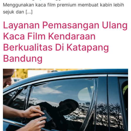
Menggunakan kaca film premium membuat kabin lebih
sejuk dan […]
Layanan Pemasangan Ulang
Kaca Film Kendaraan
Berkualitas Di Katapang
Bandung