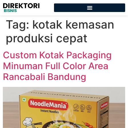
Tag:
kotak kemasan
produksi cepat
Custom Kotak Packaging
Minuman Full Color Area
Rancabali Bandung