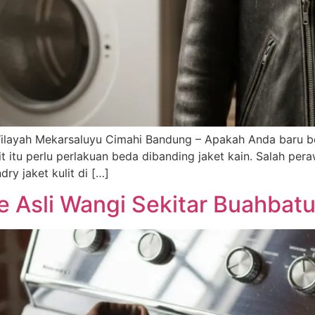
ayah Mekarsaluyu Cimahi Bandung – Apakah Anda baru beli j
 itu perlu perlakuan beda dibanding jaket kain. Salah perawa
ry jaket kulit di […]
 Asli Wangi Sekitar Buahbat