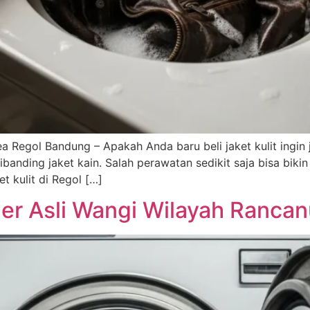
a Regol Bandung – Apakah Anda baru beli jaket kulit ingin j
dibanding jaket kain. Salah perawatan sedikit saja bisa bik
t kulit di Regol […]
er Asli Wangi Wilayah Ranca