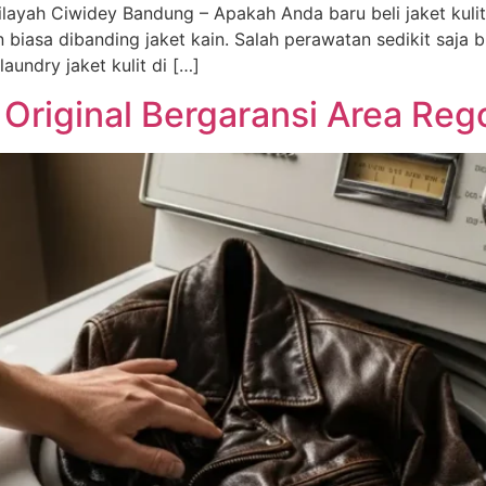
ayah Ciwidey Bandung – Apakah Anda baru beli jaket kulit in
 biasa dibanding jaket kain. Salah perawatan sedikit saja b
undry jaket kulit di […]
 Original Bergaransi Area Re