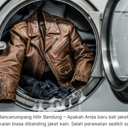
ncanumpang Hilir Bandung – Apakah Anda baru beli jaket kul
aian biasa dibanding jaket kain. Salah perawatan sedikit s