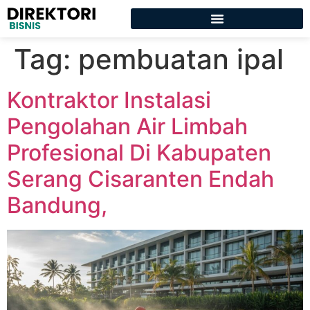
Tag:
pembuatan ipal
Kontraktor Instalasi
Pengolahan Air Limbah
Profesional Di Kabupaten
Serang Cisaranten Endah
Bandung,