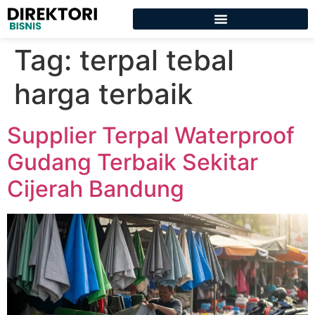
Tag:
terpal tebal
harga terbaik
Supplier Terpal Waterproof
Gudang Terbaik Sekitar
Cijerah Bandung