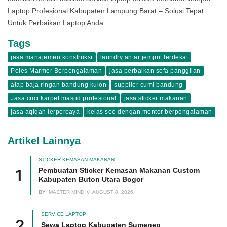
Laptop Profesional Kabupaten Lampung Barat – Solusi Tepat
Untuk Perbaikan Laptop Anda.
Tags
jasa manajemen konstruksi
laundry antar jemput terdekat
Poles Marmer Berpengalaman
jasa perbaikan sofa panggilan
atap baja ringan bandung kulon
supplier cumi bandung
Jasa cuci karpet masjid profesional
jasa sticker makanan
jasa aqiqah terpercaya
kelas seo dengan mentor berpengalaman
Artikel Lainnya
STICKER KEMASAN MAKANAN
Pembuatan Sticker Kemasan Makanan Custom
Kabupaten Buton Utara Bogor
BY
MASTER MIND
AUGUST 8, 2026
SERVICE LAPTOP
Sewa Laptop Kabupaten Sumenep