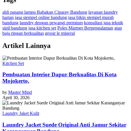
ahli pasang lampu Babakan Ciparay Bandung
layanan laundry
harian
jasa stempel online bandung
jasa bikin stempel murah
bandung
laundry dengan pewangi premium
konsultasi jasa teknik
sipil bandung
jasa kitchen set
Poles Marmer Berpengalaman
atap
baja ringan berkualitas
grosir le mineral
Artikel Lainnya
Kitchen Set
Pembuatan Interior Dapur Berkualitas Di Kota
Mojokerto,
by
Master Mind
April 30, 2026
Laundry Jaket Kulit
Laundry Jacket Suede Original Anti Jamur Sekitar