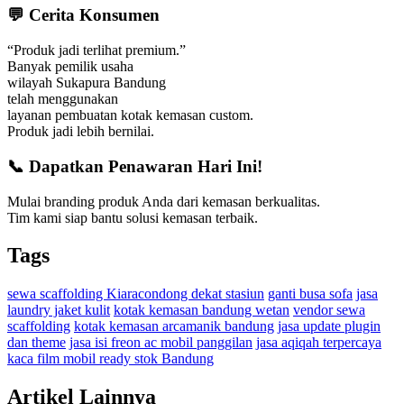
💬 Cerita Konsumen
“Produk jadi terlihat premium.”
Banyak pemilik usaha
wilayah Sukapura Bandung
telah menggunakan
layanan pembuatan kotak kemasan custom.
Produk jadi lebih bernilai.
📞 Dapatkan Penawaran Hari Ini!
Mulai branding produk Anda dari kemasan berkualitas.
Tim kami siap bantu solusi kemasan terbaik.
Tags
sewa scaffolding Kiaracondong dekat stasiun
ganti busa sofa
jasa
laundry jaket kulit
kotak kemasan bandung wetan
vendor sewa
scaffolding
kotak kemasan arcamanik bandung
jasa update plugin
dan theme
jasa isi freon ac mobil panggilan
jasa aqiqah terpercaya
kaca film mobil ready stok Bandung
Artikel Lainnya